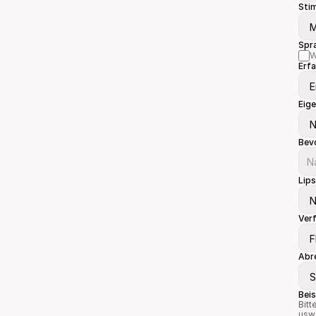
Sti
Spr
W
Erf
Eig
Bev
Lip
Ver
Abr
Beis
Bitt
usw.