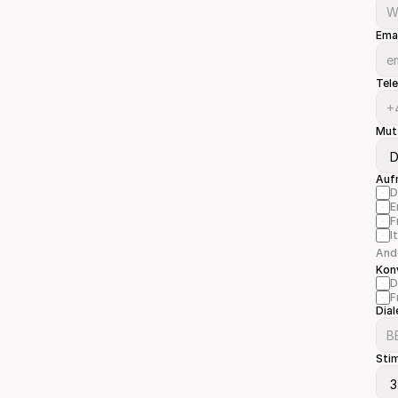
Ema
Tel
Mut
Auf
D
E
F
I
And
Kon
D
F
Dial
Sti