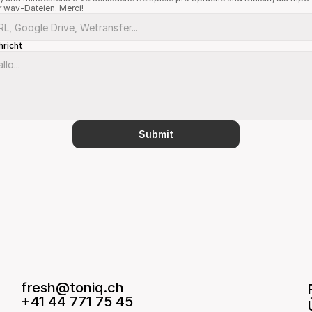
 wav-Dateien. Merci!
hricht
Submit
fresh@toniq.ch
+41 44 771 75 45