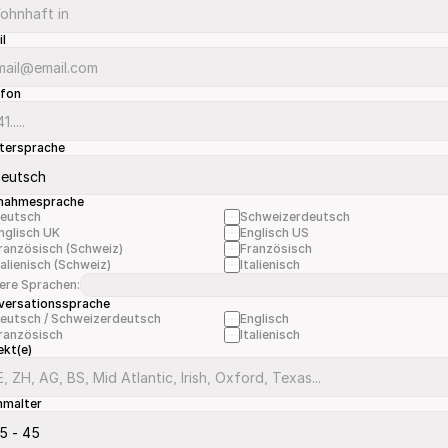
il
efon
tersprache
nahmesprache
eutsch
Schweizerdeutsch
nglisch UK
Englisch US
ranzösisch (Schweiz)
Französisch
talienisch (Schweiz)
Italienisch
ere Sprachen:
versationssprache
eutsch / Schweizerdeutsch
Englisch
ranzösisch
Italienisch
ekt(e)
mmalter