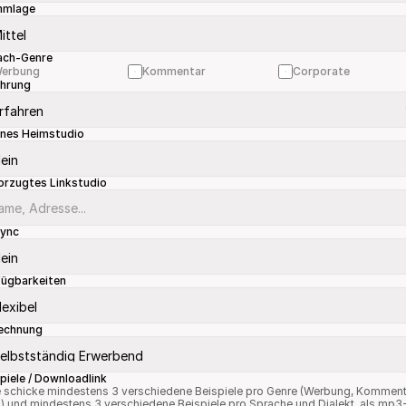
mmlage
ach-Genre
erbung
Kommentar
Corporate
ahrung
enes Heimstudio
orzugtes Linkstudio
sync
fügbarkeiten
echnung
piele / Downloadlink
e schicke mindestens 3 verschiedene Beispiele pro Genre (Werbung, Komment
) und mindestens 3 verschiedene Beispiele pro Sprache und Dialekt, als mp3-