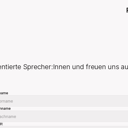
alentierte Sprecher:Innen und freuen uns 
name
hname
dt