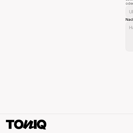
oder
Nac